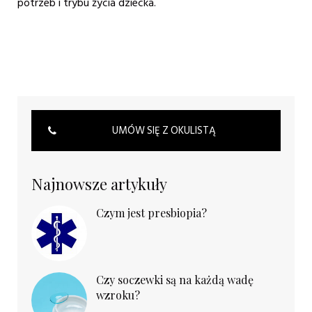
potrzeb i trybu życia dziecka.
UMÓW SIĘ Z OKULISTĄ
Najnowsze artykuły
Czym jest presbiopia?
Czy soczewki są na każdą wadę
wzroku?