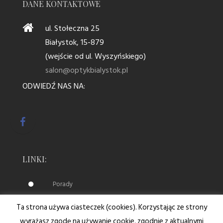
DANE KONTAKTOWE
ul. Stołeczna 25
Białystok, 15-879
(wejście od ul. Wyszyńskiego)
salon@optykbialystok.pl
ODWIEDŹ NAS NA:
LINKI:
Porady
Ta strona używa ciasteczek (cookies). Korzystając ze strony
wyrażasz zgodę na używanie cookie, zgodnie z aktualnymi