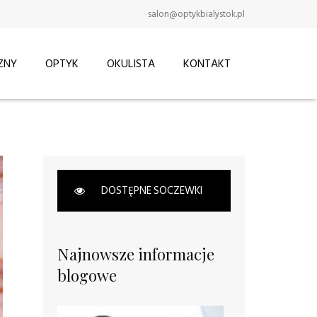
salon@optykbialystok.pl
ZNY
OPTYK
OKULISTA
KONTAKT
DOSTĘPNE SOCZEWKI
Najnowsze informacje
blogowe
4