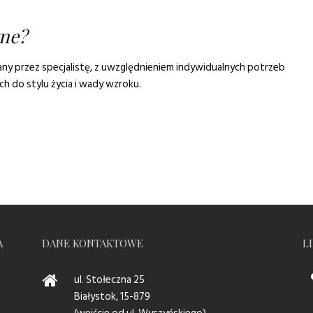
wne?
 przez specjalistę, z uwzględnieniem indywidualnych potrzeb
h do stylu życia i wady wzroku.
A
DANE KONTAKTOWE
LI
ul. Stołeczna 25
Białystok, 15-879