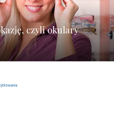
kazję, czyli okulary
żytkowania