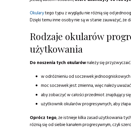
Okulary
tego typu z wyglądu nie różnią się od jednoog
Dzięki temu inne osoby nie są w stanie zauważyć, że d
Rodzaje okularów progr
użytkowania
Do noszenia tych okularów
należy się przyzwyczaić.
w odróżnieniu od soczewek jednoogniskowych p
moc soczewek jest zmienna, więc należy uważać
aby zobaczyć w całości przedmiot znajdujący si
użytkownik okularów progresywnych, aby złapać
Oprócz tego
, że istnieje kilka zasad użytkowania 
różnią się od siebie kanałem progresywnym, czyli szer