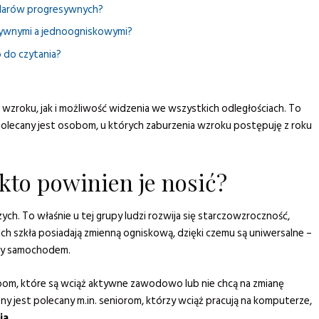
kularów progresywnych?
esywnymi a jednoogniskowymi?
 do czytania?
wzroku, jak i możliwość widzenia we wszystkich odległościach. To
olecany jest osobom, u których zaburzenia wzroku postępuję z roku
kto powinien je nosić?
ch. To właśnie u tej grupy ludzi rozwija się starczowzroczność,
Ich szkła posiadają zmienną ogniskową, dzięki czemu są uniwersalne –
zdy samochodem.
bom, które są wciąż aktywne zawodowo lub nie chcą na zmianę
y jest polecany m.in. seniorom, którzy wciąż pracują na komputerze,
ia.