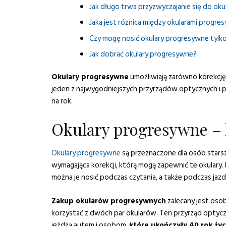
Jak długo trwa przyzwyczajanie się do o
Jaka jest różnica między okularami progr
Czy mogę nosić okulary progresywne tylko
Jak dobrać okulary progresywne?
Okulary progresywne
umożliwiają zarówno korekcję 
jeden z najwygodniejszych przyrządów optycznych i p
na rok.
Okulary progresywne – 
Okulary progresywne
są przeznaczone dla osób starszy
wymagająca korekcji, którą mogą zapewnić te okulary. 
można je nosić podczas czytania, a także podczas ja
Zakup okularów progresywnych
zalecany jest oso
korzystać z dwóch par okularów. Ten przyrząd optyczn
jeżdżą autem i osobom,
które ukończyły 40 rok życ