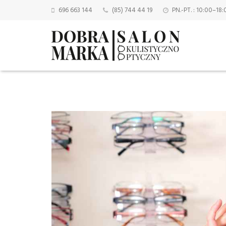
696 663 144
(85) 744 44 19
PN.-PT. : 10:00–18