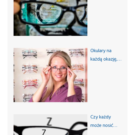
dobrze
dobrane
okulary?
Okulary na
każdą okazję,
czyli okulary
progresywne
Czy każdy
może nosić
okulary