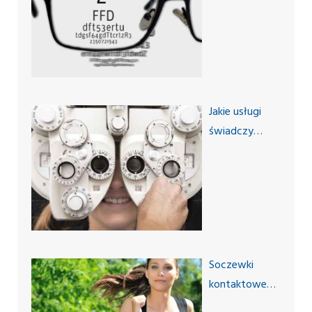
progresywne?
Jakie usługi
świadczy
dobry salon
optyczny?
Soczewki
kontaktowe
dla