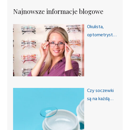
Najnowsze informacje blogowe
Okulista,
optometrysta,
ortoptysta,
optyk – czym
dokładnie się
zajmują?
Czy soczewki
są na każdą
wadę wzroku?