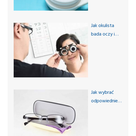
Jak okulista
bada oczy i
wzrok?
Jak wybrać
odpowiednie
oprawki –
salon
optyczny
doradza